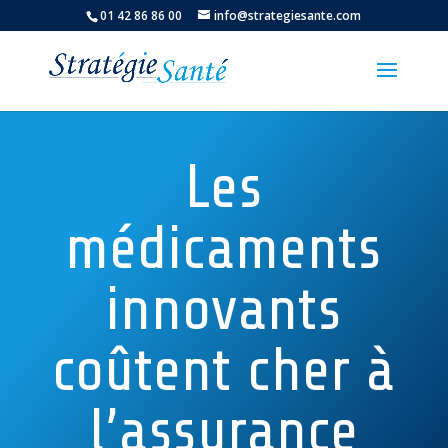
01 42 86 86 00
info@strategiesante.com
Les
médicaments
innovants
coûtent cher à
l’assurance