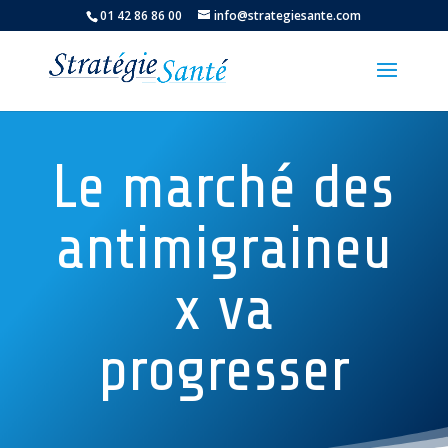
01 42 86 86 00
info@strategiesante.com
Le marché des
antimigraineu
x va
progresser