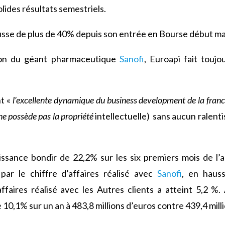
lides résultats semestriels.
usse de plus de 40% depuis son entrée en Bourse début ma
sion du géant pharmaceutique
Sanofi
, Euroapi fait toujo
t «
l’excellente dynamique du business development de la fra
ne poss
è
de pas la propriété
intellectuelle) sans aucun ralenti
oissance bondir de 22,2% sur les six premiers mois de l
par le chiffre d’affaires réalisé avec
Sanofi
, en haus
ffaires réalisé avec les Autres clients a atteint 5,2 %.
10,1% sur un an à 483,8 millions d’euros contre 439,4 millio