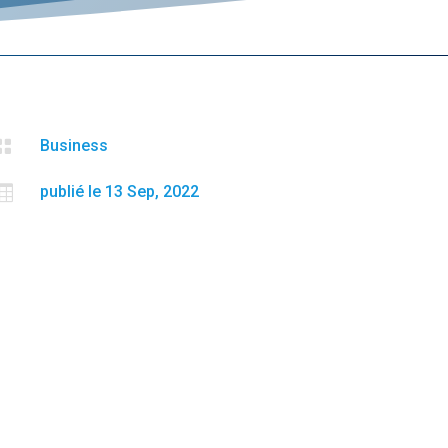

Business

publié le 13 Sep, 2022