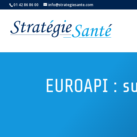
01 42 86 86 00
info@strategiesante.com
EUROAPI : su