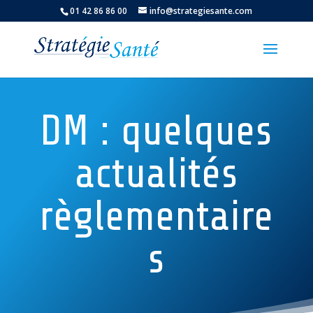
01 42 86 86 00
info@strategiesante.com
DM : quelques
actualités
règlementaire
s