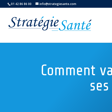
01 42 86 86 00
info@strategiesante.com
Comment va
ses