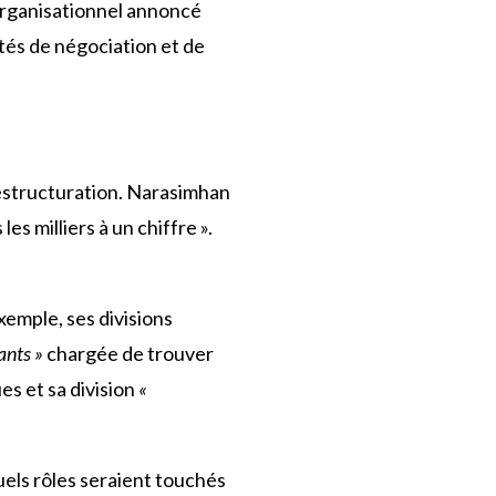
 organisationnel annoncé
ités de négociation et de
restructuration. Narasimhan
s milliers à un chiffre ».
xemple, ses divisions
ants »
chargée de trouver
s et sa division
«
uels rôles seraient touchés