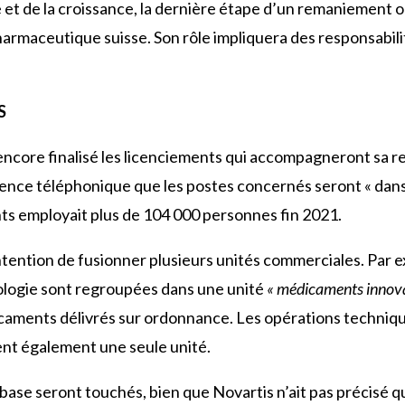
ie et de la croissance, la dernière étape d’un remaniement
pharmaceutique suisse. Son rôle impliquera des responsabil
S
 encore finalisé les licenciements qui accompagneront sa 
ence téléphonique que les postes concernés seront « dans le
ts employait plus de 104 000 personnes fin 2021.
ntention de fusionner plusieurs unités commerciales. Par e
logie sont regroupées dans une unité
« médicaments innov
aments délivrés sur ordonnance. Les opérations technique
nt également une seule unité.
base seront touchés, bien que Novartis n’ait pas précisé q