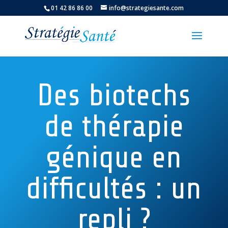
01 42 86 86 00
info@strategiesante.com
Des biotechs
de thérapie
génique en
difficultés : un
repli ?