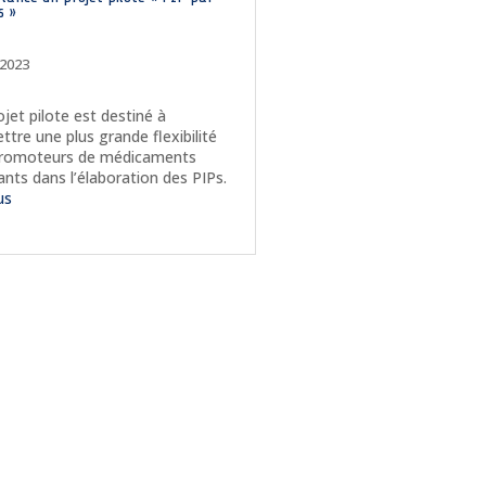
s »
 2023
ojet pilote est destiné à
ttre une plus grande flexibilité
romoteurs de médicaments
ants dans l’élaboration des PIPs.
lus