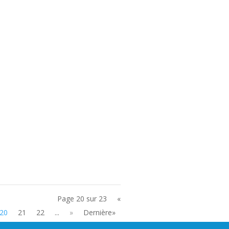
Page 20 sur 23
«
20
21
22
...
»
Dernière»