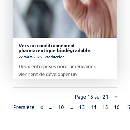
Vers un conditionnement
pharmaceutique biodégradable.
22 mars 2023
|
Production
Deux entreprises nord-américaines
viennent de développer un
conditionnement biodégradable pouvant
être utilisé par...
Page 15 sur 21
«
lire plus
Première
«
...
10
...
13
14
15
16
1