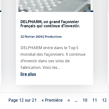
DELPHARM, un grand façonnier
français qui continue d’investir.
22 février 2024
|
Production
DELPHARM entre dans le Top 5
mondial des façonniers. Il continue
d’investir dans ses sites de
fabrication. Voici les...
lire plus
Page 12 sur 21
« Première
«
...
10
11
12