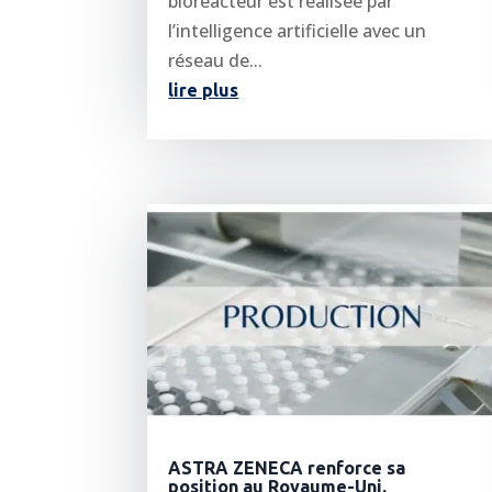
bioréacteur est réalisée par
l’intelligence artificielle avec un
réseau de...
lire plus
ASTRA ZENECA renforce sa
position au Royaume-Uni.