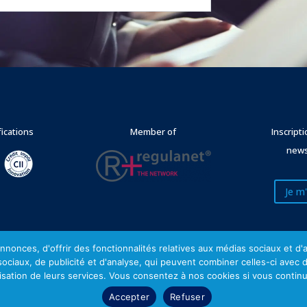
fications
Member of
Inscript
news
Je m'
nonces, d'offrir des fonctionnalités relatives aux médias sociaux et d
 sociaux, de publicité et d'analyse, qui peuvent combiner celles-ci avec 
Mentions légales
lisation de leurs services. Vous consentez à nos cookies si vous continu
Accepter
Refuser