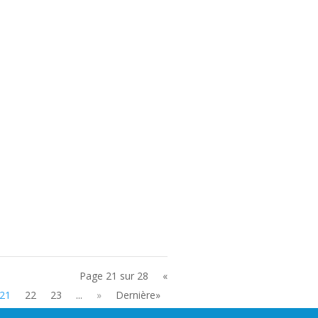
Page 21 sur 28
«
21
22
23
...
»
Dernière»