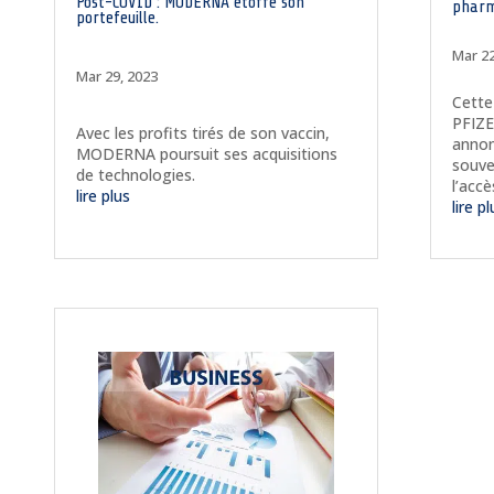
Post-COVID : MODERNA étoffe son
pharm
portefeuille.
Mar 22
Mar 29, 2023
Cette
PFIZE
Avec les profits tirés de son vaccin,
annon
MODERNA poursuit ses acquisitions
souve
de technologies.
l’acc
lire plus
lire p